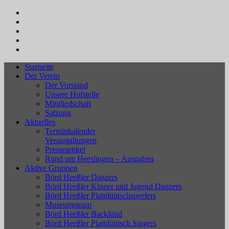
Startseite
Der Verein
Der Vorstand
Unsere Hofstelle
Mitgliedschaft
Satzung
Aktuelles
Terminkalender
Veranstaltungen
Presseartikel
Rund um Heeslingen – Ausgaben
Aktive Gruppen
Börd Heeßler Danzers
Börd Heeßler Kinner und Jugend Danzers
Börd Heeßler Plattdüütschspeelers
Museumsteam
Börd Heeßler Backlüüd
Börd Heeßler Plattdüütsch Singers