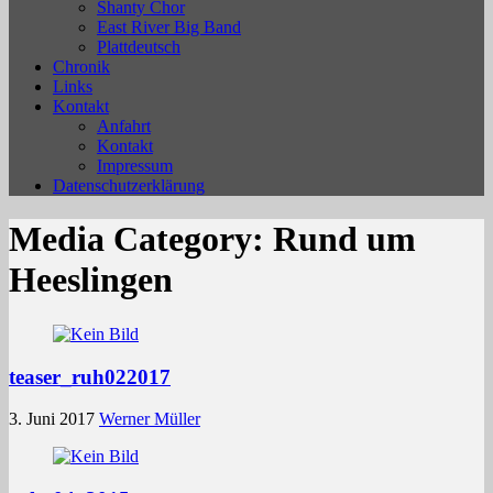
Shanty Chor
East River Big Band
Plattdeutsch
Chronik
Links
Kontakt
Anfahrt
Kontakt
Impressum
Datenschutzerklärung
Media Category:
Rund um
Heeslingen
teaser_ruh022017
3. Juni 2017
Werner Müller