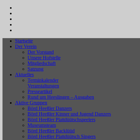
Startseite
Der Verein
Der Vorstand
Unsere Hofstelle
Mitgliedschaft
Satzung
Aktuelles
Terminkalender
Veranstaltungen
Presseartikel
Rund um Heeslingen – Ausgaben
Aktive Gruppen
Börd Heeßler Danzers
Börd Heeßler Kinner und Jugend Danzers
Börd Heeßler Plattdüütschspeelers
Museumsteam
Börd Heeßler Backlüüd
Börd Heeßler Plattdüütsch Singers