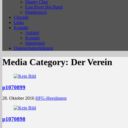
Shanty Chor
East River Big Band
Plattdeutsch
Chronik
Links
Kontakt
Anfahrt
Kontakt
Impressum
Datenschutzerklärung
Media Category:
Der Verein
p1070899
28. Oktober 2016
HFG-Heeslingen
p1070898