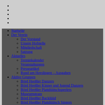
Startseite
Der Verein
Der Vorstand
Unsere Hofstelle
Mitgliedschaft
Satzung
Aktuelles
Terminkalender
Veranstaltungen
Presseartikel
Rund um Heeslingen – Ausgaben
Aktive Gruppen
Börd Heeßler Danzers
Börd Heeßler Kinner und Jugend Danzers
Börd Heeßler Plattdüütschspeelers
Museumsteam
Börd Heeßler Backlüüd
Börd Heeßler Plattdüütsch Singers