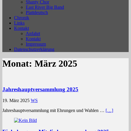
Shanty Chor
East River Big Band
Plattdeutsch
Chronik
Links
Kontakt
Anfahrt
Kontakt
Impressum
Datenschutzerklärung
Monat:
März 2025
Jahreshauptversammlung 2025
19. März 2025
WS
Jahreshauptversammlung mit Ehrungen und Wahlen …
[…]