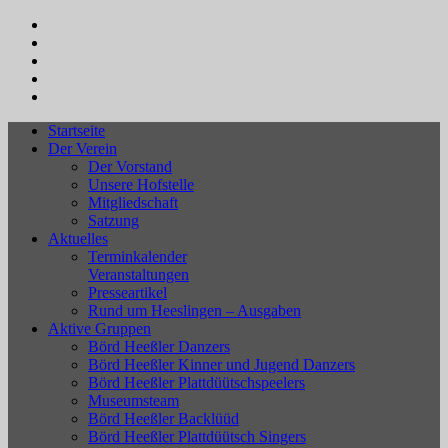
Startseite
Der Verein
Der Vorstand
Unsere Hofstelle
Mitgliedschaft
Satzung
Aktuelles
Terminkalender
Veranstaltungen
Presseartikel
Rund um Heeslingen – Ausgaben
Aktive Gruppen
Börd Heeßler Danzers
Börd Heeßler Kinner und Jugend Danzers
Börd Heeßler Plattdüütschspeelers
Museumsteam
Börd Heeßler Backlüüd
Börd Heeßler Plattdüütsch Singers